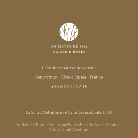
Chambres d'hôtes de charme
Verlincthun · Côte d'Opale · France
+33 6 09 12 32 15
La Suite
L'Atelier
Réserver
Carte Cadeau
Contact
FAQ
Hardelot
Le Touquet
Boulogne
Étaples
Baie de Canche
Montreuil
Côte d'Opale
Alentours