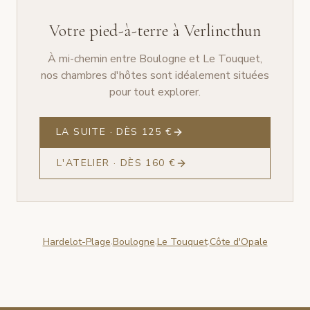
Votre pied-à-terre à Verlincthun
À mi-chemin entre Boulogne et Le Touquet,
nos chambres d'hôtes sont idéalement situées
pour tout explorer.
LA SUITE · DÈS 125 €
L'ATELIER · DÈS 160 €
Hardelot-Plage
Boulogne
Le Touquet
Côte d'Opale
·
·
·